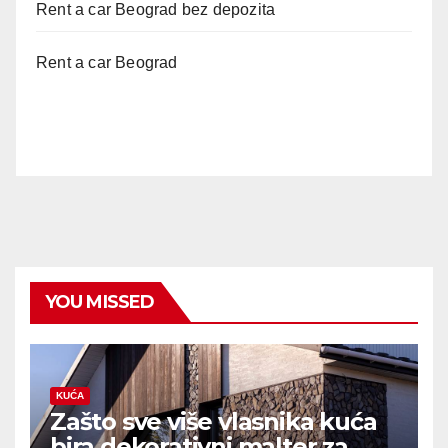
Rent a car Beograd bez depozita
Rent a car Beograd
YOU MISSED
KUĆA
Zašto sve više vlasnika kuća
bira dekorativni malter za