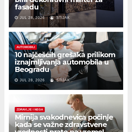
fasadu
JUL 28, 2026
STIJAK
AUTOMOBILI
10 najčešćih grešaka prilikom
iznajmljivanja automobila u
Beogradu
JUL 28, 2026
STIJAK
ZDRAVLJE I NEGA
Mirnija svakodnevica počinje
kada se važne zdravstvene
vrednosti prate na vreme!