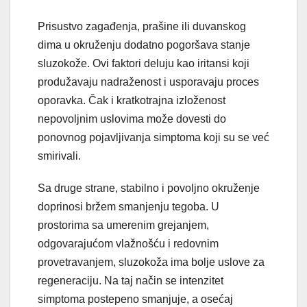
Prisustvo zagađenja, prašine ili duvanskog
dima u okruženju dodatno pogoršava stanje
sluzokože. Ovi faktori deluju kao iritansi koji
produžavaju nadraženost i usporavaju proces
oporavka. Čak i kratkotrajna izloženost
nepovoljnim uslovima može dovesti do
ponovnog pojavljivanja simptoma koji su se već
smirivali.
Sa druge strane, stabilno i povoljno okruženje
doprinosi bržem smanjenju tegoba. U
prostorima sa umerenim grejanjem,
odgovarajućom vlažnošću i redovnim
provetravanjem, sluzokoža ima bolje uslove za
regeneraciju. Na taj način se intenzitet
simptoma postepeno smanjuje, a osećaj