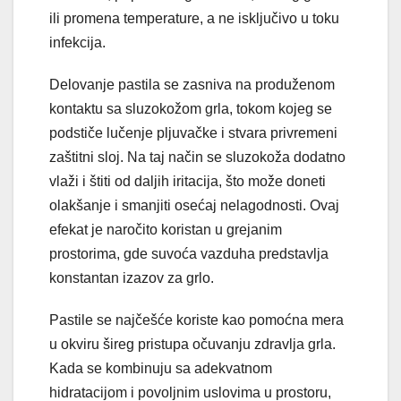
ili promena temperature, a ne isključivo u toku
infekcija.
Delovanje pastila se zasniva na produženom
kontaktu sa sluzokožom grla, tokom kojeg se
podstiče lučenje pljuvačke i stvara privremeni
zaštitni sloj. Na taj način se sluzokoža dodatno
vlaži i štiti od daljih iritacija, što može doneti
olakšanje i smanjiti osećaj nelagodnosti. Ovaj
efekat je naročito koristan u grejanim
prostorima, gde suvoća vazduha predstavlja
konstantan izazov za grlo.
Pastile se najčešće koriste kao pomoćna mera
u okviru šireg pristupa očuvanju zdravlja grla.
Kada se kombinuju sa adekvatnom
hidratacijom i povoljnim uslovima u prostoru,