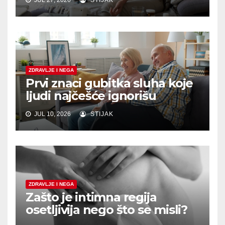
ZDRAVLJE I NEGA
Prvi znaci gubitka sluha koje
ljudi najčešće ignorišu
JUL 10, 2026
STIJAK
ZDRAVLJE I NEGA
Zašto je intimna regija
osetljivija nego što se misli?