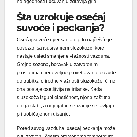
nelagodnosti i očuvanju zdravlja grla.
Šta uzrokuje osećaj
suvoće i peckanja?
Osećaj suvoće i peckanja u grlu najčešće je
povezan sa isušivanjem sluzokože, koje
nastaje usled smanjene vlažnosti vazduha.
Grejna sezona, boravak u zatvorenim
prostorima i nedovoljno provetravanje dovode
do gubitka prirodne vlažnosti sluzokože, čime
ona postaje osetljivija na iritanse. Kada
sluzokoža izgubi elastičnost, njena zaštitna
uloga slabi, a neprijatne senzacije se javljaju i
pri uobičajenom disanju.
Pored suvog vazduha, osećaj peckanja može
biti izazvan i čestim promenama temperature.