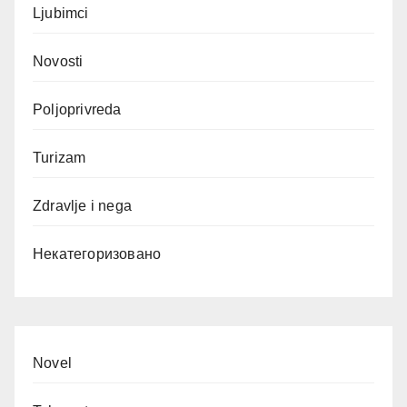
Ljubimci
Novosti
Poljoprivreda
Turizam
Zdravlje i nega
Некатегоризовано
Novel