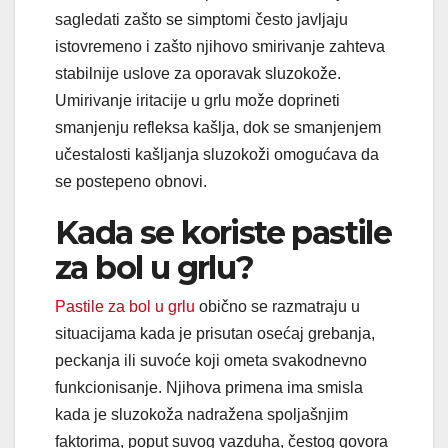
sagledati zašto se simptomi često javljaju
istovremeno i zašto njihovo smirivanje zahteva
stabilnije uslove za oporavak sluzokože.
Umirivanje iritacije u grlu može doprineti
smanjenju refleksa kašlja, dok se smanjenjem
učestalosti kašljanja sluzokoži omogućava da
se postepeno obnovi.
Kada se koriste pastile
za bol u grlu?
Pastile za bol u grlu
obično se razmatraju u
situacijama kada je prisutan osećaj grebanja,
peckanja ili suvoće koji ometa svakodnevno
funkcionisanje. Njihova primena ima smisla
kada je sluzokoža nadražena spoljašnjim
faktorima, poput suvog vazduha, čestog govora