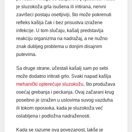
je sluzokoža grla isušena ili iritirana, nervni
završeci postaju osetljiviji, što može pokrenuti
refleks kašlja čak i bez prisustva izražene
infekcije. U tom slučaju, kašalj predstavlja
reakciju organizma na nadražaj, a ne nužno
znak dubljeg problema u donjim disajnim
putevima.
Sa druge strane, učestali kašalj sam po sebi
može dodatno iritirati grlo. Svaki napad kašlja
mehanički opterećuje sluzokožu
, što produžava
osećaj grebanja i peckanja. Ovaj začarani krug
posebno je izražen u uslovima suvog vazduha
ili tokom oporavka, kada je sluzokoža već
oslabljena i podložna nadraženosti.
Kada se razume ova povezanost, lakše je