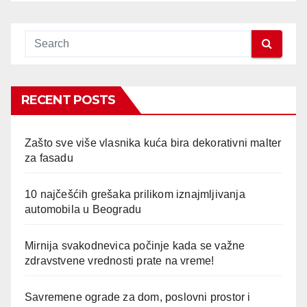
RECENT POSTS
Zašto sve više vlasnika kuća bira dekorativni malter
za fasadu
10 najčešćih grešaka prilikom iznajmljivanja
automobila u Beogradu
Mirnija svakodnevica počinje kada se važne
zdravstvene vrednosti prate na vreme!
Savremene ograde za dom, poslovni prostor i