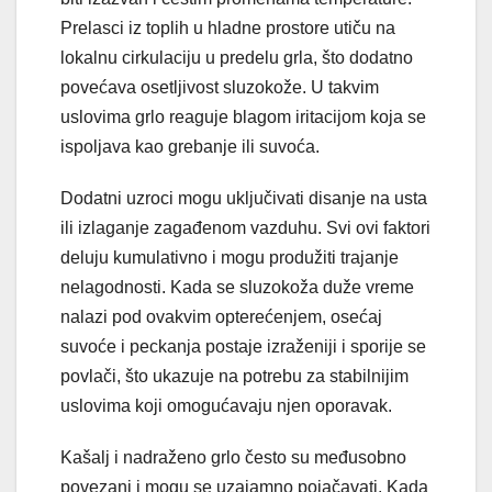
Prelasci iz toplih u hladne prostore utiču na
lokalnu cirkulaciju u predelu grla, što dodatno
povećava osetljivost sluzokože. U takvim
uslovima grlo reaguje blagom iritacijom koja se
ispoljava kao grebanje ili suvoća.
Dodatni uzroci mogu uključivati disanje na usta
ili izlaganje zagađenom vazduhu. Svi ovi faktori
deluju kumulativno i mogu produžiti trajanje
nelagodnosti. Kada se sluzokoža duže vreme
nalazi pod ovakvim opterećenjem, osećaj
suvoće i peckanja postaje izraženiji i sporije se
povlači, što ukazuje na potrebu za stabilnijim
uslovima koji omogućavaju njen oporavak.
Kašalj i nadraženo grlo često su međusobno
povezani i mogu se uzajamno pojačavati. Kada