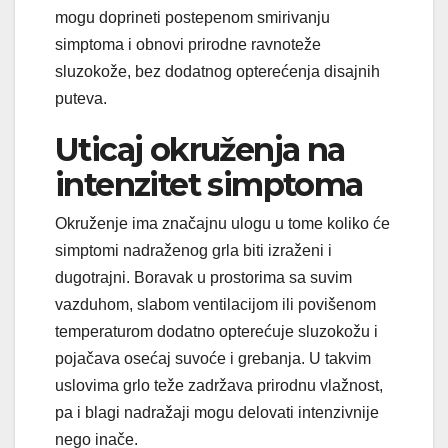
mogu doprineti postepenom smirivanju
simptoma i obnovi prirodne ravnoteže
sluzokože, bez dodatnog opterećenja disajnih
puteva.
Uticaj okruženja na
intenzitet simptoma
Okruženje ima značajnu ulogu u tome koliko će
simptomi nadraženog grla biti izraženi i
dugotrajni. Boravak u prostorima sa suvim
vazduhom, slabom ventilacijom ili povišenom
temperaturom dodatno opterećuje sluzokožu i
pojačava osećaj suvoće i grebanja. U takvim
uslovima grlo teže zadržava prirodnu vlažnost,
pa i blagi nadražaji mogu delovati intenzivnije
nego inače.