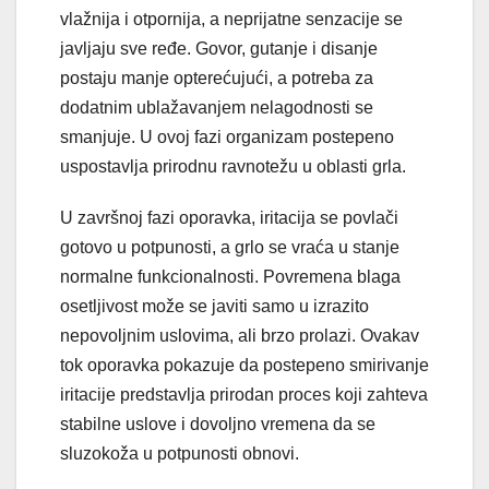
vlažnija i otpornija, a neprijatne senzacije se
javljaju sve ređe. Govor, gutanje i disanje
postaju manje opterećujući, a potreba za
dodatnim ublažavanjem nelagodnosti se
smanjuje. U ovoj fazi organizam postepeno
uspostavlja prirodnu ravnotežu u oblasti grla.
U završnoj fazi oporavka, iritacija se povlači
gotovo u potpunosti, a grlo se vraća u stanje
normalne funkcionalnosti. Povremena blaga
osetljivost može se javiti samo u izrazito
nepovoljnim uslovima, ali brzo prolazi. Ovakav
tok oporavka pokazuje da postepeno smirivanje
iritacije predstavlja prirodan proces koji zahteva
stabilne uslove i dovoljno vremena da se
sluzokoža u potpunosti obnovi.