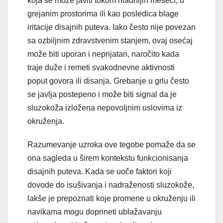
koja se može javiti tokom hladnijih meseci, u
grejanim prostorima ili kao posledica blage
iritacije disajnih puteva. Iako često nije povezan
sa ozbiljnim zdravstvenim stanjem, ovaj osećaj
može biti uporan i neprijatan, naročito kada
traje duže i remeti svakodnevne aktivnosti
poput govora ili disanja. Grebanje u grlu često
se javlja postepeno i može biti signal da je
sluzokoža izložena nepovoljnim uslovima iz
okruženja.
Razumevanje uzroka ove tegobe pomaže da se
ona sagleda u širem kontekstu funkcionisanja
disajnih puteva. Kada se uoče faktori koji
dovode do isušivanja i nadraženosti sluzokože,
lakše je prepoznati koje promene u okruženju ili
navikama mogu doprineti ublažavanju