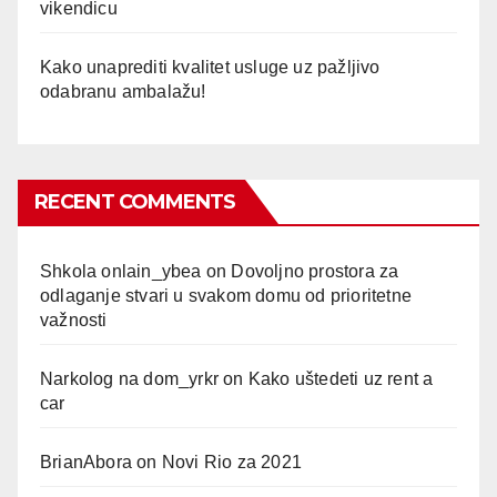
vikendicu
Kako unaprediti kvalitet usluge uz pažljivo
odabranu ambalažu!
RECENT COMMENTS
Shkola onlain_ybea
on
Dovoljno prostora za
odlaganje stvari u svakom domu od prioritetne
važnosti
Narkolog na dom_yrkr
on
Kako uštedeti uz rent a
car
BrianAbora
on
Novi Rio za 2021