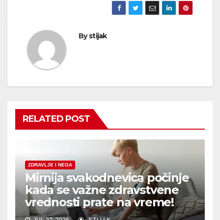
By
stijak
RELATED POST
ZDRAVLJE I NEGA
Mirnija svakodnevica počinje
kada se važne zdravstvene
vrednosti prate na vreme!
JUL 27, 2026
STIJAK