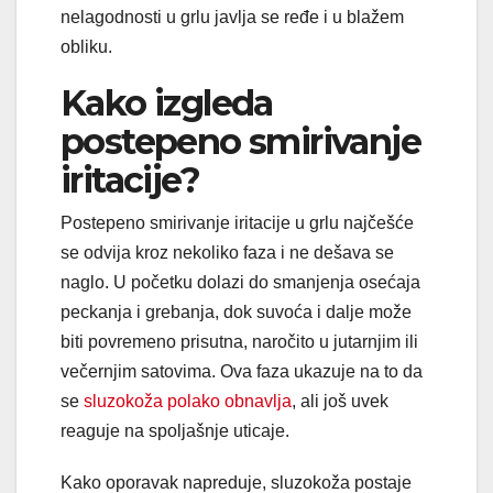
nelagodnosti u grlu javlja se ređe i u blažem
obliku.
Kako izgleda
postepeno smirivanje
iritacije?
Postepeno smirivanje iritacije u grlu najčešće
se odvija kroz nekoliko faza i ne dešava se
naglo. U početku dolazi do smanjenja osećaja
peckanja i grebanja, dok suvoća i dalje može
biti povremeno prisutna, naročito u jutarnjim ili
večernjim satovima. Ova faza ukazuje na to da
se
sluzokoža polako obnavlja
, ali još uvek
reaguje na spoljašnje uticaje.
Kako oporavak napreduje, sluzokoža postaje