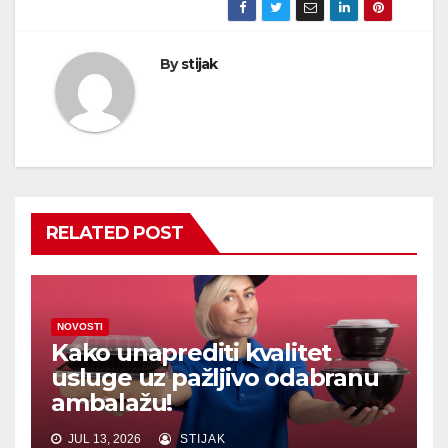
By
stijak
RELATED POST
NOVOSTI
Kako unaprediti kvalitet
usluge uz pažljivo odabranu
ambalažu!
JUL 13, 2026
STIJAK