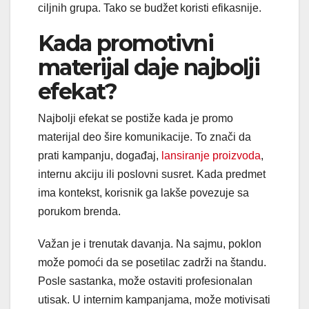
ciljnih grupa. Tako se budžet koristi efikasnije.
Kada promotivni
materijal daje najbolji
efekat?
Najbolji efekat se postiže kada je promo
materijal deo šire komunikacije. To znači da
prati kampanju, događaj,
lansiranje proizvoda
,
internu akciju ili poslovni susret. Kada predmet
ima kontekst, korisnik ga lakše povezuje sa
porukom brenda.
Važan je i trenutak davanja. Na sajmu, poklon
može pomoći da se posetilac zadrži na štandu.
Posle sastanka, može ostaviti profesionalan
utisak. U internim kampanjama, može motivisati