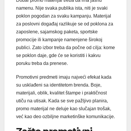
Dobar promo materijal treba da ima jasnu
namenu. Nije svaka publika ista, niti je svaki
poklon pogodan za svaku kampanju. Materijal
za poslovni događaj razlikuje se od poklona za
zaposlene, sajamskog paketa, sportske
promocije ili kampanje namenjene širokoj
publici. Zato izbor treba da počne od cilja: kome
se poklon daje, gde će se koristiti i kakvu
poruku treba da prenese.
Promotivni predmeti imaju najveći efekat kada
su usklađeni sa identitetom brenda. Boje,
materijali, oblik, kvalitet štampe i praktičnost
utiču na utisak. Kada se sve pažljivo planira,
promo materijal ne deluje kao slučajan trošak,
već kao deo ozbiljne marketinške komunikacije.