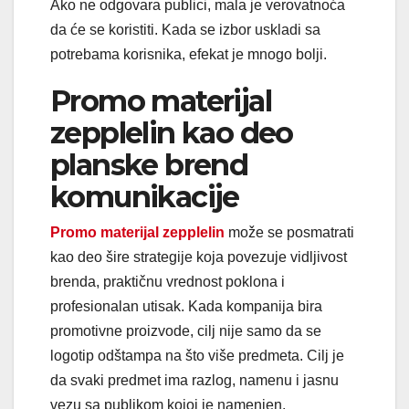
Ako ne odgovara publici, mala je verovatnoća
da će se koristiti. Kada se izbor uskladi sa
potrebama korisnika, efekat je mnogo bolji.
Promo materijal
zepplelin kao deo
planske brend
komunikacije
Promo materijal zepplelin
može se posmatrati
kao deo šire strategije koja povezuje vidljivost
brenda, praktičnu vrednost poklona i
profesionalan utisak. Kada kompanija bira
promotivne proizvode, cilj nije samo da se
logotip odštampa na što više predmeta. Cilj je
da svaki predmet ima razlog, namenu i jasnu
vezu sa publikom kojoj je namenjen.