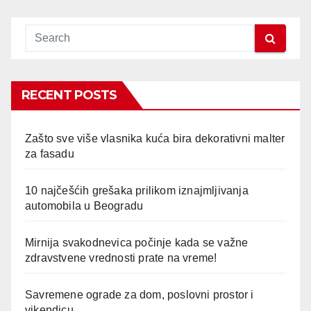
RECENT POSTS
Zašto sve više vlasnika kuća bira dekorativni malter
za fasadu
10 najčešćih grešaka prilikom iznajmljivanja
automobila u Beogradu
Mirnija svakodnevica počinje kada se važne
zdravstvene vrednosti prate na vreme!
Savremene ograde za dom, poslovni prostor i
vikendicu