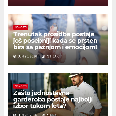
NOVOSTI
Trenutak prosidbe postaje
još posebniji kada se prsten
bira sa pažnjom i emocijom!
JUN 25, 2026
STIJAK
NOVOSTI
Zašto jednostavna
garderoba postaje najbolji
izbor tokom leta?
JUN 23, 2026
STIJAK