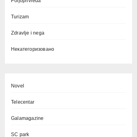
Poljoprivreda
Turizam
Zdravlje i nega
Некатегоризовано
Novel
Telecentar
Galamagazine
SC park