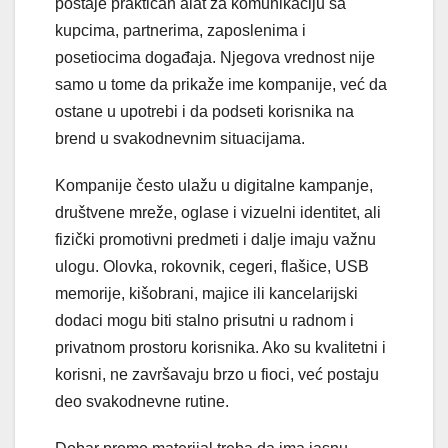
postaje praktičan alat za komunikaciju sa
kupcima, partnerima, zaposlenima i
posetiocima događaja. Njegova vrednost nije
samo u tome da prikaže ime kompanije, već da
ostane u upotrebi i da podseti korisnika na
brend u svakodnevnim situacijama.
Kompanije često ulažu u digitalne kampanje,
društvene mreže, oglase i vizuelni identitet, ali
fizički promotivni predmeti i dalje imaju važnu
ulogu. Olovka, rokovnik, cegeri, flašice, USB
memorije, kišobrani, majice ili kancelarijski
dodaci mogu biti stalno prisutni u radnom i
privatnom prostoru korisnika. Ako su kvalitetni i
korisni, ne završavaju brzo u fioci, već postaju
deo svakodnevne rutine.