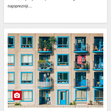
najoprezniji…