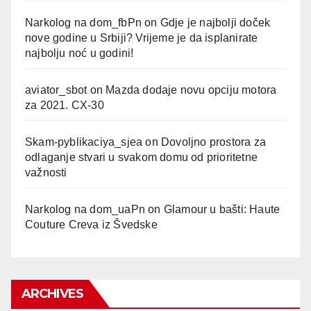
Narkolog na dom_fbPn
on
Gdje je najbolji doček
nove godine u Srbiji? Vrijeme je da isplanirate
najbolju noć u godini!
aviator_sbot
on
Mazda dodaje novu opciju motora
za 2021. CX-30
Skam-pyblikaciya_sjea
on
Dovoljno prostora za
odlaganje stvari u svakom domu od prioritetne
važnosti
Narkolog na dom_uaPn
on
Glamour u bašti: Haute
Couture Creva iz Švedske
ARCHIVES