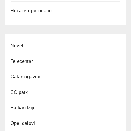
Некатегоризовано
Novel
Telecentar
Galamagazine
SC park
Balkandzije
Opel delovi