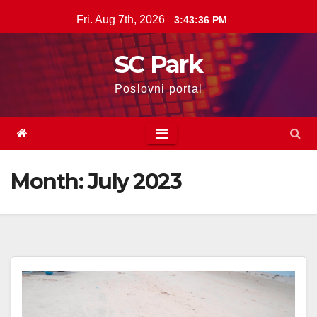
Skip
Fri. Aug 7th, 2026
3:43:37 PM
to
content
SC Park
Poslovni portal
Month: July 2023