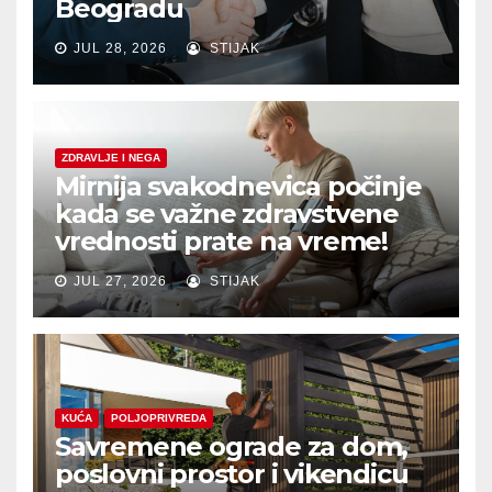
Beogradu
JUL 28, 2026
STIJAK
ZDRAVLJE I NEGA
Mirnija svakodnevica počinje
kada se važne zdravstvene
vrednosti prate na vreme!
JUL 27, 2026
STIJAK
KUĆA
POLJOPRIVREDA
Savremene ograde za dom,
poslovni prostor i vikendicu