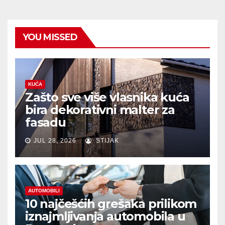
YOU MISSED
KUĆA
Zašto sve više vlasnika kuća
bira dekorativni malter za
fasadu
JUL 28, 2026
STIJAK
AUTOMOBILI
10 najčešćih grešaka prilikom
iznajmljivanja automobila u