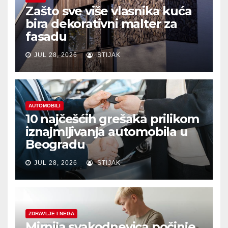
Zašto sve više vlasnika kuća
bira dekorativni malter za
fasadu
JUL 28, 2026
STIJAK
AUTOMOBILI
10 najčešćih grešaka prilikom
iznajmljivanja automobila u
Beogradu
JUL 28, 2026
STIJAK
ZDRAVLJE I NEGA
Mirnija svakodnevica počinje