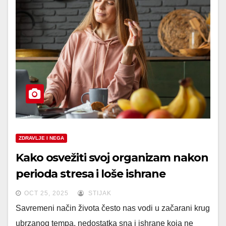
ZDRAVLJE I NEGA
Kako osvežiti svoj organizam nakon
perioda stresa i loše ishrane
OCT 25, 2025
STIJAK
Savremeni način života često nas vodi u začarani krug
ubrzanog tempa, nedostatka sna i ishrane koja ne