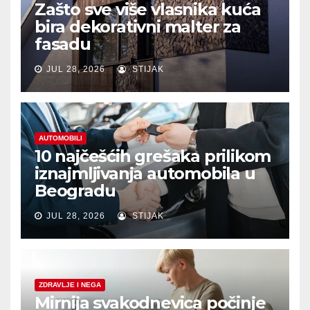
Zašto sve više vlasnika kuća
bira dekorativni malter za
fasadu
JUL 28, 2026
STIJAK
AUTOMOBILI
10 najčešćih grešaka prilikom
iznajmljivanja automobila u
Beogradu
JUL 28, 2026
STIJAK
ZDRAVLJE I NEGA
Mirnija svakodnevica počinje