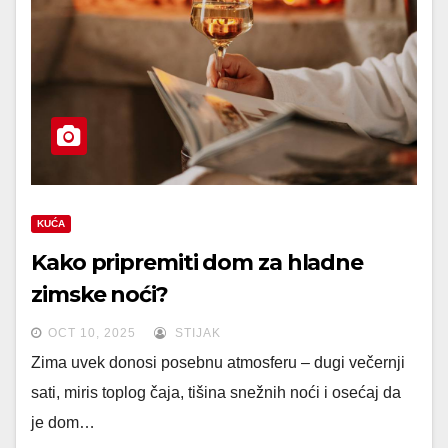
KUĆA
Kako pripremiti dom za hladne
zimske noći?
OCT 10, 2025
STIJAK
Zima uvek donosi posebnu atmosferu – dugi večernji
sati, miris toplog čaja, tišina snežnih noći i osećaj da
je dom…