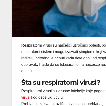
Respiratorni virusi su najčešći uzročnici bolesti,
respiratorni sistem i mogu izazvati simptome koji 
roditelji, prirodno je brinuti kada dete oboli od res
oporavak. Hajde da se fokusiramo na najčešće respi
detetu…
Šta su respiratorni virusi?
Respiratorni virusi su virusne infekcije koje pogađ
virusi
kod dece uključuju:
Prehladu: Izazvana različitim virusima, prehlada je