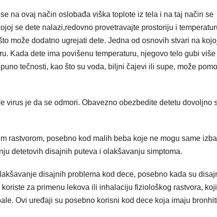
se na ovaj način oslobađa viška toplote iz tela i na taj način se
 kojoj se dete nalazi,redovno provetravajte prostoriju i temperatu
 što može dodatno ugrejati dete. Jedna od osnovih stvari na kojo
turu. Kada dete ima povišenu temperaturu, njegovo telo gubi više
puno tečnosti, kao što su voda, biljni čajevi ili supe, može pomo
iđe virus je da se odmori. Obavezno obezbedite detetu dovoljno s
škim rastvorom, posebno kod malih beba koje ne mogu same izbac
ju detetovih disajnih puteva i olakšavanju simptoma.
 olakšavanje disajnih problema kod dece, posebno kada su disaj
koriste za primenu lekova ili inhalaciju fiziološkog rastvora, koji
le. Ovi uređaji su posebno korisni kod dece koja imaju bronhitis