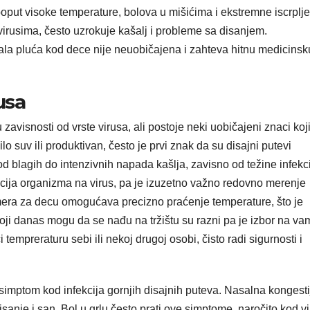
poput visoke temperature, bolova u mišićima i ekstremne iscrplje
virusima, često uzrokuje kašalj i probleme sa disanjem.
pala pluća kod dece nije neuobičajena i zahteva hitnu medicinsk
usa
zavisnosti od vrste virusa, ali postoje neki uobičajeni znaci koj
ilo suv ili produktivan, često je prvi znak da su disajni putevi
d blagih do intenzivnih napada kašlja, zavisno od težine infekci
cija organizma na virus, pa je izuzetno važno redovno merenje
era za decu omogućava precizno praćenje temperature, što je
oji danas mogu da se nađu na tržištu su razni pa je izbor na vam
empreraturu sebi ili nekoj drugoj osobi, čisto radi sigurnosti i
 simptom kod infekcija gornjih disajnih puteva. Nasalna kongesti
sanje i san. Bol u grlu često prati ove simptome, naročito kod v