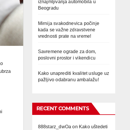
iznajmljivanja automobila u
Beogradu
Mirnija svakodnevica počinje
kada se važne zdravstvene
vrednosti prate na vreme!
Savremene ograde za dom,
poslovni prostor i vikendicu
ao
 ubrza
Kako unaprediti kvalitet usluge uz
pažljivo odabranu ambalažu!
RECENT COMMENTS
ni
888starz_dwOa
on
Kako uštedeti