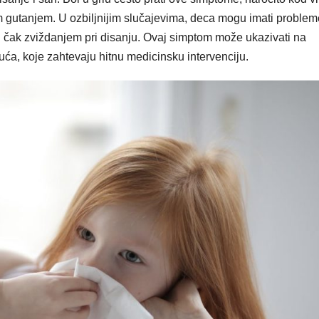
im gutanjem. U ozbiljnijim slučajevima, deca mogu imati problem
li čak zviždanjem pri disanju. Ovaj simptom može ukazivati na
pluća, koje zahtevaju hitnu medicinsku intervenciju.