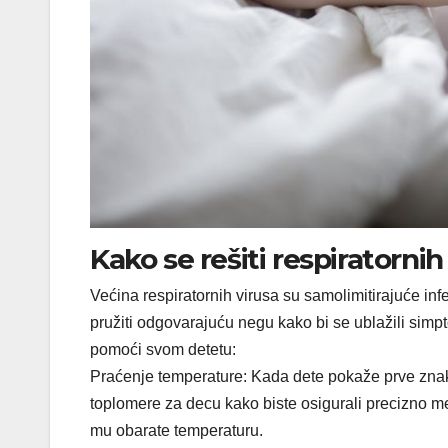
Kako se rešiti respiratornih
Većina respiratornih virusa su samolimitirajuće infek
pružiti odgovarajuću negu kako bi se ublažili sim
pomoći svom detetu:
Praćenje temperature: Kada dete pokaže prve znake 
toplomere za decu kako biste osigurali precizno me
mu obarate temperaturu.