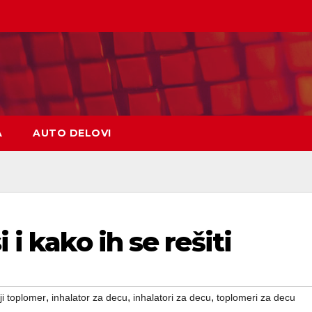
A
AUTO DELOVI
 i kako ih se rešiti
,
,
,
ji toplomer
inhalator za decu
inhalatori za decu
toplomeri za decu