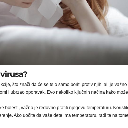
 virusa?
cije, što znači da će se telo samo boriti protiv njih, ali je važno
ptomi i ubrzao oporavak. Evo nekoliko ključnih načina kako može
bolesti, važno je redovno pratiti njegovu temperaturu. Koristit
renje. Ako uočite da vaše dete ima temperaturu, radi te na tom