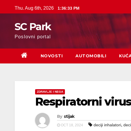
Skip
Thu. Aug 6th, 2026
1:36:35 PM
to
content
SC Park
Poslovni portal
NOVOSTI
AUTOMOBILI
KUĆ
ZDRAVLJE I NEGA
Respiratorni virusi
By
stijak
,
deciji inhalatori
deci
OCT 18, 2024