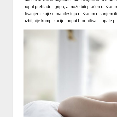
poput prehlade i gripa, a može biti praćen otežan
disanjem, koji se manifestuju otežanim disanjem i
ozbiljnije komplikacije, poput bronhitisa ili upale 