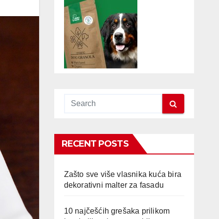
RECENT POSTS
Zašto sve više vlasnika kuća bira
dekorativni malter za fasadu
10 najčešćih grešaka prilikom