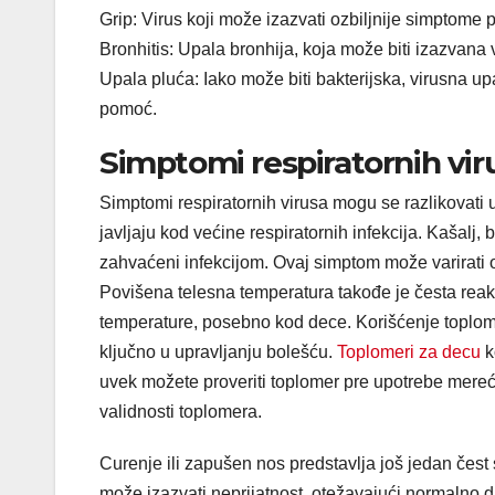
Grip: Virus koji može izazvati ozbiljnije simptome 
Bronhitis: Upala bronhija, koja može biti izazvana 
Upala pluća: Iako može biti bakterijska, virusna u
pomoć.
Simptomi respiratornih vir
Simptomi respiratornih virusa mogu se razlikovati u 
javljaju kod većine respiratornih infekcija. Kašalj, b
zahvaćeni infekcijom. Ovaj simptom može varirati o
Povišena telesna temperatura takođe je česta reak
temperature, posebno kod dece. Korišćenje toplom
ključno u upravljanju bolešću.
Toplomeri za decu
k
uvek možete proveriti toplomer pre upotrebe mereći t
validnosti toplomera.
Curenje ili zapušen nos predstavlja još jedan čest
može izazvati neprijatnost, otežavajući normalno di