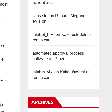
uz rent a car
nosti.
situs slot
on
Renault Megane
u
eVision
lalabet_hfPr
on
Kako uštedeti uz
rent a car
i se
automated approval process
software
on
Prozori
je.
lalabet_viki
on
Kako uštedeti uz
rent a car
a, ali
ARCHIVES
ja
irusa