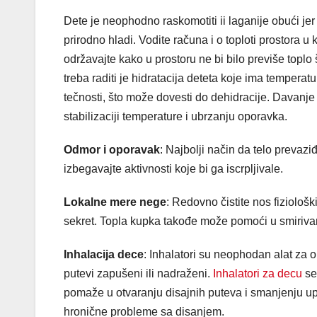
Dete je neophodno raskomotiti ii laganije obući jer 
prirodno hladi. Vodite računa i o toploti prostora u
održavajte kako u prostoru ne bi bilo previše toplo
treba raditi je hidratacija deteta koje ima tempera
tečnosti, što može dovesti do dehidracije. Davanje 
stabilizaciji temperature i ubrzanju oporavka.
Odmor i oporavak
: Najbolji način da telo prevaz
izbegavajte aktivnosti koje bi ga iscrpljivale.
Lokalne mere nege
: Redovno čistite nos fiziolo
sekret. Topla kupka takođe može pomoći u smirivan
Inhalacija dece
: Inhalatori su neophodan alat za
putevi zapušeni ili nadraženi.
Inhalatori za decu
se 
pomaže u otvaranju disajnih puteva i smanjenju upa
hronične probleme sa disanjem.