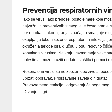
Prevencija respiratornih vi
Iako se virusi lako prenose, postoje mere koje može
najvažnijih preventivnih strategija je često pran
pre obroka i nakon igranja, značajno smanjuje mog
okupljanja tokom sezone respiratornih infekcija, je
okruženja takođe igra ključnu ulogu; redovno čišće
kontakta s virusima. Na kraju, razmatranje vakcina
bolestima, može pružiti dodatnu zaštitu i pomoći u
Respiratorni virusi su neizbežan deo života, pose
ubrzati oporavak. Pridržavanje saveta o hidrataciji, 
Pravovremena reakcija i odgovarajuća nega mogu 
uživanju u igri.