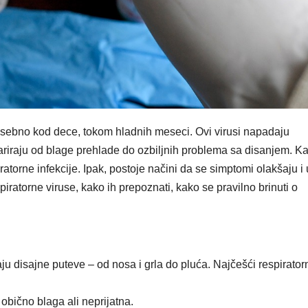
 posebno kod dece, tokom hladnih meseci. Ovi virusi napadaju
variraju od blage prehlade do ozbiljnih problema sa disanjem. K
piratorne infekcije. Ipak, postoje načini da se simptomi olakšaju i
ratorne viruse, kako ih prepoznati, kako se pravilno brinuti o
aju disajne puteve – od nosa i grla do pluća. Najčešći respirator
 obično blaga ali neprijatna.