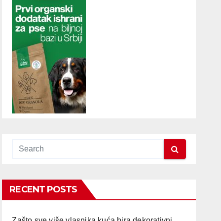
RECENT POSTS
Zašto sve više vlasnika kuća bira dekorativni