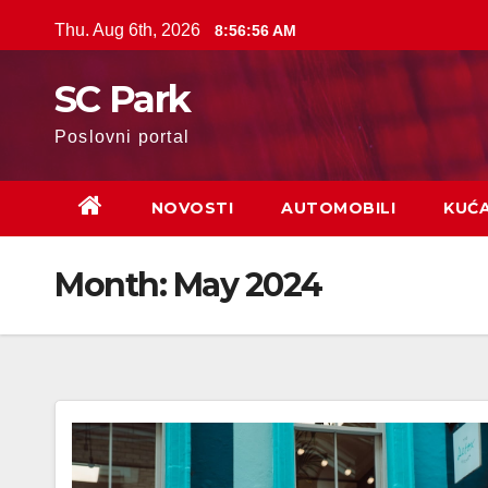
Skip
Thu. Aug 6th, 2026
8:56:58 AM
to
content
SC Park
Poslovni portal
NOVOSTI
AUTOMOBILI
KUĆ
Month: May 2024