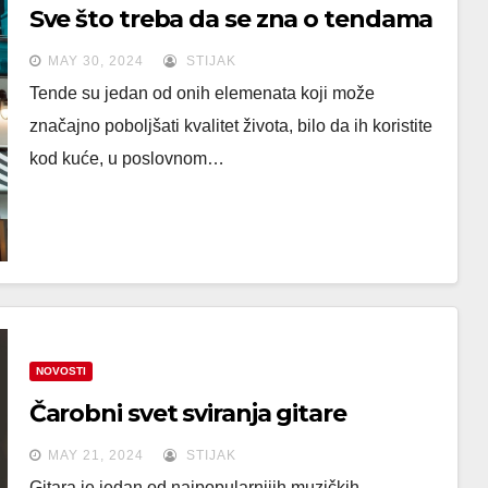
Sve što treba da se zna o tendama
MAY 30, 2024
STIJAK
Tende su jedan od onih elemenata koji može
značajno poboljšati kvalitet života, bilo da ih koristite
kod kuće, u poslovnom…
NOVOSTI
Čarobni svet sviranja gitare
MAY 21, 2024
STIJAK
Gitara je jedan od najpopularnijih muzičkih