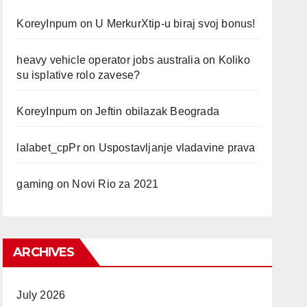
KoreyInpum
on
U MerkurXtip-u biraj svoj bonus!
heavy vehicle operator jobs australia
on
Koliko
su isplative rolo zavese?
KoreyInpum
on
Jeftin obilazak Beograda
lalabet_cpPr
on
Uspostavljanje vladavine prava
gaming
on
Novi Rio za 2021
ARCHIVES
July 2026