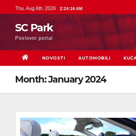
Skip
Thu. Aug 6th, 2026
2:24:17 AM
to
content
SC Park
Poslovni portal
NOVOSTI
AUTOMOBILI
KUĆ
Month: January 2024