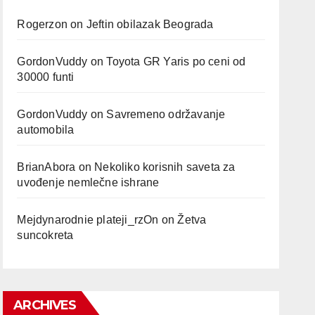
Rogerzon
on
Jeftin obilazak Beograda
GordonVuddy
on
Toyota GR Yaris po ceni od
30000 funti
GordonVuddy
on
Savremeno održavanje
automobila
BrianAbora
on
Nekoliko korisnih saveta za
uvođenje nemlečne ishrane
Mejdynarodnie plateji_rzOn
on
Žetva
suncokreta
ARCHIVES