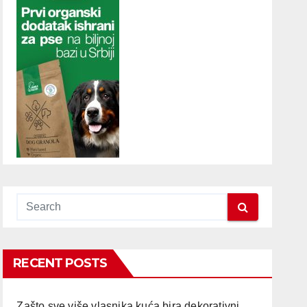
RECENT POSTS
Zašto sve više vlasnika kuća bira dekorativni