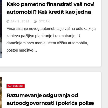
Kako pametno finansirati vaš novi
automobil? Keš kredit kao jedna
od opcija!
JAN 9, 2024
STIJAK
Finansiranje novog automobila je važna odluka koja
zahteva pažljivo planiranje i razmatranje. U
današnjem brzo menjajućem tržištu automobila,
postoji mnoštvo…
AUTOMOBILI
Razumevanje osiguranja od
autoodgovornosti i pokrića polise