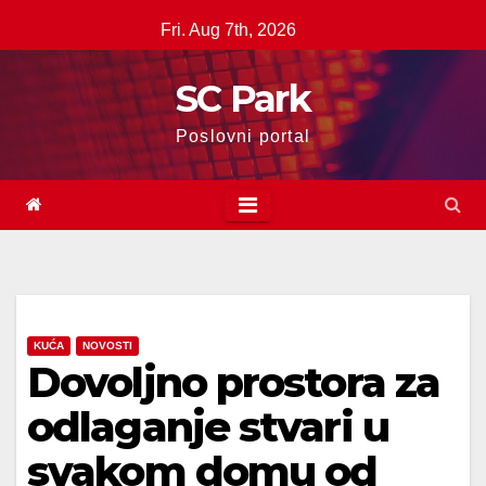
Skip
Fri. Aug 7th, 2026
to
content
SC Park
Poslovni portal
KUĆA
NOVOSTI
Dovoljno prostora za
odlaganje stvari u
svakom domu od