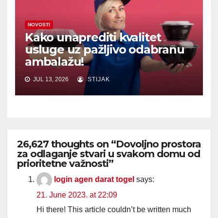
NOVOSTI
Kako unaprediti kvalitet
usluge uz pažljivo odabranu
ambalažu!
JUL 13, 2026
STIJAK
26,627 thoughts on “Dovoljno prostora
za odlaganje stvari u svakom domu od
prioritetne važnosti”
login agen darat togel
says:
21. June 2023. at 22:09
Hi there! This article couldn’t be written much