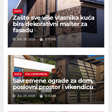
KUĆA
Zašto sve više vlasnika kuća
bira dekorativni malter za
fasadu
JUL 28, 2026
STIJAK
KUĆA
POLJOPRIVREDA
Savremene ograde za dom,
poslovni prostor i vikendicu
JUL 23, 2026
STIJAK