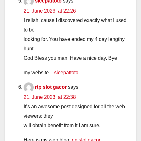
sicepattoto
says:
21. June 2023. at 22:26
I relish, cause I discovered exactly what I used
to be
looking for. You have ended my 4 day lengthy
hunt!
God Bless you man. Have a nice day. Bye
my website –
sicepattoto
rtp slot gacor
says:
21. June 2023. at 22:38
It’s an awesome post designed for all the web
viewers; they
will obtain benefit from it I am sure.
Here is my web blog;
rtp slot gacor