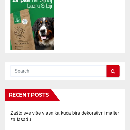
RECENT POSTS
Zašto sve više vlasnika kuća bira dekorativni malter
za fasadu