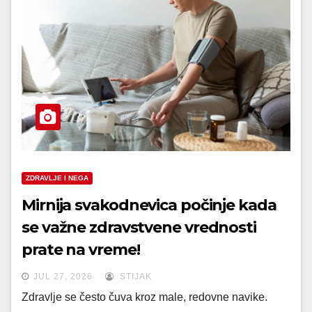
ZDRAVLJE I NEGA
Mirnija svakodnevica počinje kada
se važne zdravstvene vrednosti
prate na vreme!
JUL 27, 2026
STIJAK
Zdravlje se često čuva kroz male, redovne navike.