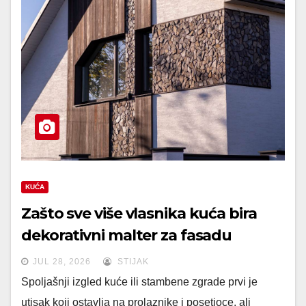
KUĆA
Zašto sve više vlasnika kuća bira
dekorativni malter za fasadu
JUL 28, 2026
STIJAK
Spoljašnji izgled kuće ili stambene zgrade prvi je
utisak koji ostavlja na prolaznike i posetioce, ali