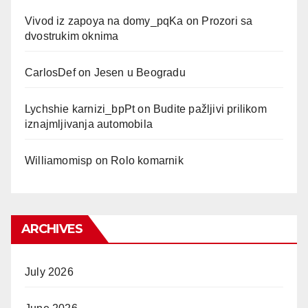
Vivod iz zapoya na domy_pqKa
on
Prozori sa
dvostrukim oknima
CarlosDef
on
Jesen u Beogradu
Lychshie karnizi_bpPt
on
Budite pažljivi prilikom
iznajmljivanja automobila
Williamomisp
on
Rolo komarnik
ARCHIVES
July 2026