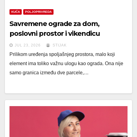
KUĆA
POLJOPRIVREDA
Savremene ograde za dom,
poslovni prostor i vikendicu
JUL 23, 2026
STIJAK
Prilikom uređenja spoljašnjeg prostora, malo koji
element ima toliko važnu ulogu kao ograda. Ona nije
samo granica između dve parcele,…