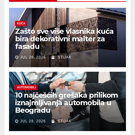
KUĆA
Zašto sve više vlasnika kuća
bira dekorativni malter za
fasadu
JUL 28, 2026
STIJAK
AUTOMOBILI
10 najčešćih grešaka prilikom
iznajmljivanja automobila u
Beogradu
JUL 28, 2026
STIJAK