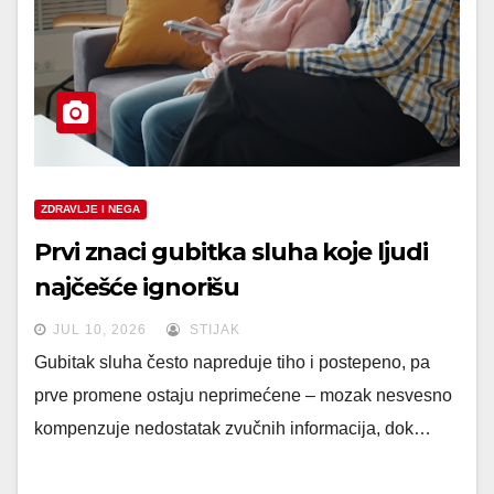
ZDRAVLJE I NEGA
Prvi znaci gubitka sluha koje ljudi
najčešće ignorišu
JUL 10, 2026
STIJAK
Gubitak sluha često napreduje tiho i postepeno, pa
prve promene ostaju neprimećene – mozak nesvesno
kompenzuje nedostatak zvučnih informacija, dok…