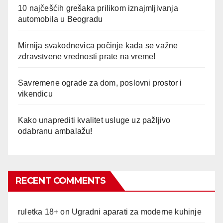
10 najčešćih grešaka prilikom iznajmljivanja
automobila u Beogradu
Mirnija svakodnevica počinje kada se važne
zdravstvene vrednosti prate na vreme!
Savremene ograde za dom, poslovni prostor i
vikendicu
Kako unaprediti kvalitet usluge uz pažljivo
odabranu ambalažu!
RECENT COMMENTS
ruletka 18+
on
Ugradni aparati za moderne kuhinje