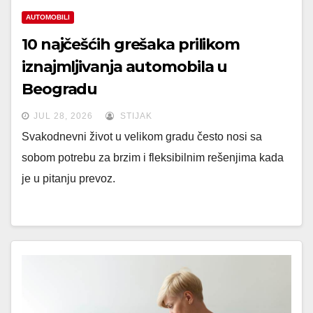
AUTOMOBILI
10 najčešćih grešaka prilikom
iznajmljivanja automobila u
Beogradu
JUL 28, 2026
STIJAK
Svakodnevni život u velikom gradu često nosi sa
sobom potrebu za brzim i fleksibilnim rešenjima kada
je u pitanju prevoz.