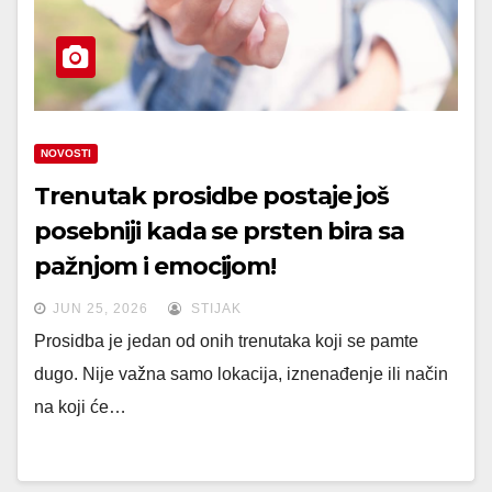
NOVOSTI
Trenutak prosidbe postaje još
posebniji kada se prsten bira sa
pažnjom i emocijom!
JUN 25, 2026
STIJAK
Prosidba je jedan od onih trenutaka koji se pamte
dugo. Nije važna samo lokacija, iznenađenje ili način
na koji će…