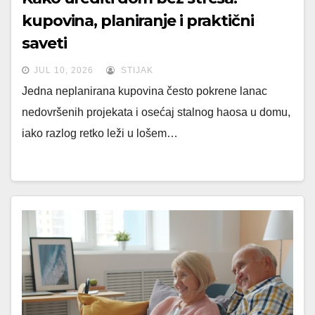
kupovina, planiranje i praktični
saveti
JUL 10, 2026
STIJAK
Jedna neplanirana kupovina često pokrene lanac
nedovršenih projekata i osećaj stalnog haosa u domu,
iako razlog retko leži u lošem…