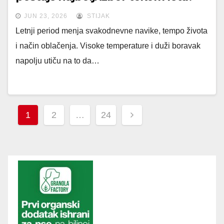
JUN 23, 2026
STIJAK
Letnji period menja svakodnevne navike, tempo života
i način oblačenja. Visoke temperature i duži boravak
napolju utiču na to da…
Posts
1
2
…
24
navigation