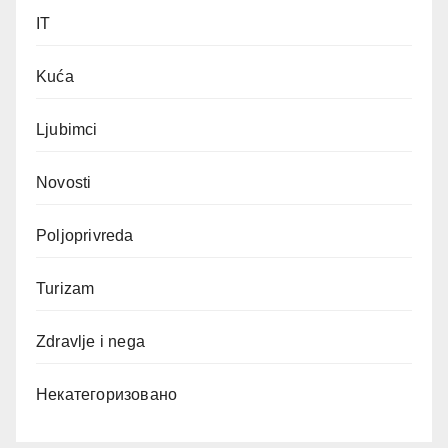
IT
Kuća
Ljubimci
Novosti
Poljoprivreda
Turizam
Zdravlje i nega
Некатегоризовано