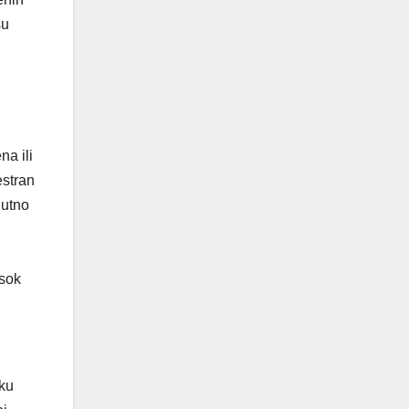
šu
a ili
estran
nutno
isok
eku