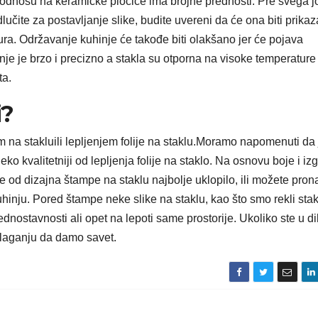
 odnosu na keramičke pločice ima brojne prednosti. Pre svega j
lučite za postavljanje slike, budite uvereni da će ona biti prika
ra. Održavanje kuhinje će takođe biti olakšano jer će pojava
ranje je brzo i precizno a stakla su otporna na visoke temperature
eta.
i?
 na stakluili lepljenjem folije na staklu.Moramo napomenuti da 
ko kvalitetniji od lepljenja folije na staklo. Na osnovu boje i iz
e od dizajna štampe na staklu najbolje uklopilo, ili možete pron
hinju. Pored štampe neke slike na staklu, kao što smo rekli stak
jednostavnosti ali opet na lepoti same prostorije. Ukoliko ste u d
polaganju da damo savet.