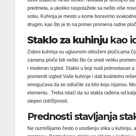
predmeta, a ukoliko raspolažete sa nešto više nov
sobu. Kuhinja je mesto u kome boravimo svakodne
drugim, kao što je to na primer promena radne ploče
Staklo za kuhinju
kao i
Zidovi kuhinja su uglavnom obloženi pločicama či
zamena ploče biti nešto što će uneti veliku prome
i moderan izgled. Staklo u boji nudi jednostavan 
promeniti izgled Vaše kuhinje i dati kvalitetno r
omogućava da se odlučite za bilo koju nijansu. Mož
elementu. Treba istaći da su stakla rađena od kalj
stepen izdržljivosti.
Prednosti stavljanja sta
Ne razmišljamo često o unošenju slika u kuhinju, a