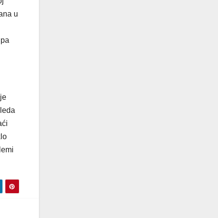
oj
zana u
 pa
je
gleda
aći
lo
ilemi