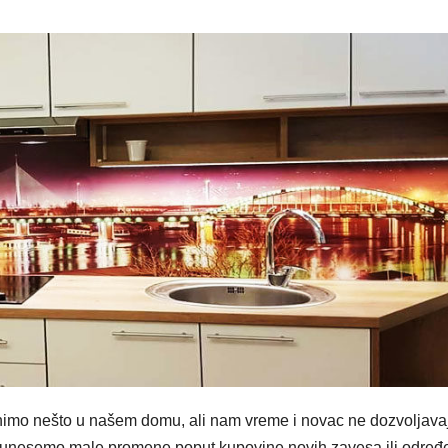
imo nešto u našem domu, ali nam vreme i novac ne dozvoljava
a unesemo male promene poput kupovine novih zavesa ili određ