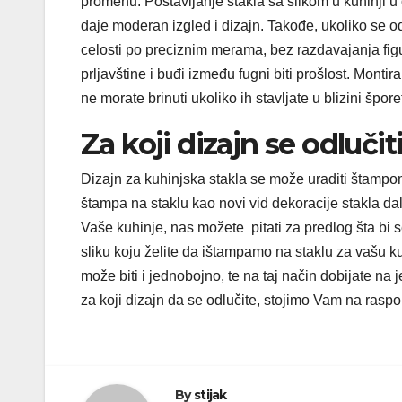
promenu. Postavljanje stakla sa slikom u kuhinji u
daje moderan izgled i dizajn. Takođe, ukoliko se od
celosti po preciznim merama, bez razdavajanja figu
prljavštine i buđi između fugni biti prošlost. Monti
ne morate brinuti ukoliko ih stavljate u blizini špor
Za koji dizajn se odlučit
Dizajn za kuhinjska stakla se može uraditi štampom
štampa na staklu kao novi vid dekoracije stakla dale
Vaše kuhinje, nas možete pitati za predlog šta bi s
sliku koju želite da ištampamo na staklu za vašu ku
može biti i jednobojno, te na taj način dobijate na 
za koji dizajn da se odlučite, stojimo Vam na ras
By
stijak