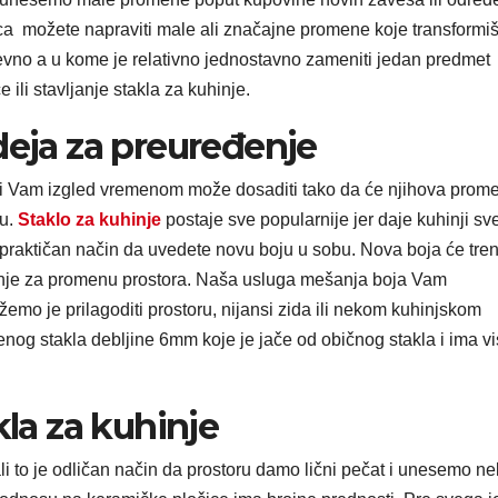
ca možete napraviti male ali značajne promene koje transformi
vno a u kome je relativno jednostavno zameniti jedan predmet
 ili stavljanje stakla za kuhinje.
deja za preuređenje
ji Vam izgled vremenom može dosaditi tako da će njihova promen
nu.
Staklo za kuhinje
postaje sve popularnije jer daje kuhinji sv
a praktičan način da uvedete novu boju u sobu. Nova boja će tre
ešenje za promenu prostora. Naša usluga mešanja boja Vam
emo je prilagoditi prostoru, nijansi zida ili nekom kuhinjskom
enog stakla debljine 6mm koje je jače od običnog stakla i ima v
kla za kuhinje
li to je odličan način da prostoru damo lični pečat i unesemo n