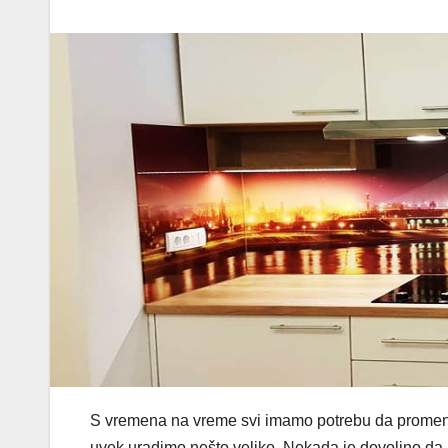
S vremena na vreme svi imamo potrebu da promen
uvek uradimo nešto veliko. Nekada je dovoljno d