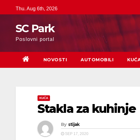
Skip
Thu. Aug 6th, 2026
to
content
SC Park
Poslovni portal
NOVOSTI
AUTOMOBILI
KUĆ
KUĆA
Stakla za kuhinje
By
stijak
SEP 17, 2020