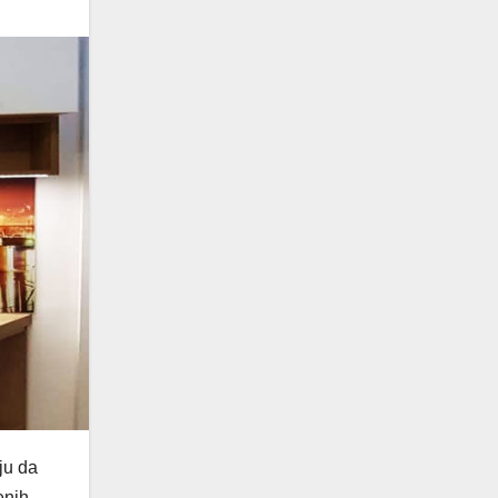
ju da
enih