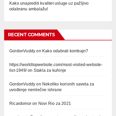
Kako unaprediti kvalitet usluge uz pažljivo
odabranu ambalažu!
RECENT COMMENTS
GordonVuddy
on
Kako odabrati kombajn?
https://worldtopwebsite.com/most-visited-website-
list-1949/
on
Stakla za kuhinje
GordonVuddy
on
Nekoliko korisnih saveta za
uvođenje nemlečne ishrane
Ricardomor
on
Novi Rio za 2021