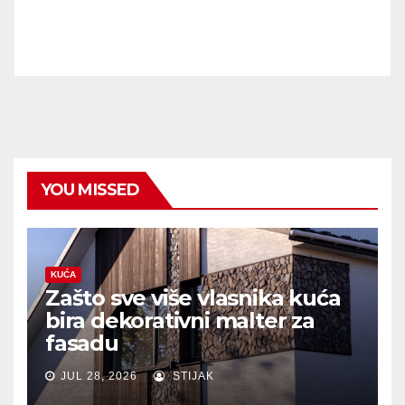
YOU MISSED
KUĆA
Zašto sve više vlasnika kuća
bira dekorativni malter za
fasadu
JUL 28, 2026
STIJAK