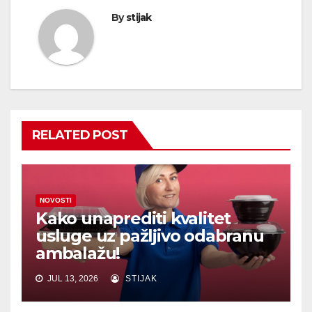
By
stijak
RELATED POST
NOVOSTI
Kako unaprediti kvalitet
usluge uz pažljivo odabranu
ambalažu!
JUL 13, 2026
STIJAK