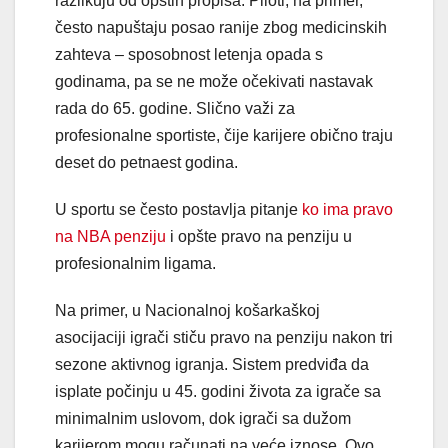
razlikuju od opštih propisa. Piloti, na primer,
često napuštaju posao ranije zbog medicinskih
zahteva – sposobnost letenja opada s
godinama, pa se ne može očekivati nastavak
rada do 65. godine. Slično važi za
profesionalne sportiste, čije karijere obično traju
deset do petnaest godina.
U sportu se često postavlja pitanje
ko ima pravo
na NBA penziju
i opšte pravo na penziju u
profesionalnim ligama.
Na primer, u Nacionalnoj košarkaškoj
asocijaciji igrači stiču pravo na penziju nakon tri
sezone aktivnog igranja. Sistem predviđa da
isplate počinju u 45. godini života za igrače sa
minimalnim uslovom, dok igrači sa dužom
karijerom mogu računati na veće iznose. Ovo