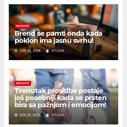
NOVOSTI
Brend se pamti onda kada
poklon ima jasnu svrhu!
JUN 26, 2026
STIJAK
NOVOSTI
Trenutak prosidbe postaje
još posebniji kada se prsten
bira sa pažnjom i emocijom!
JUN 25, 2026
STIJAK