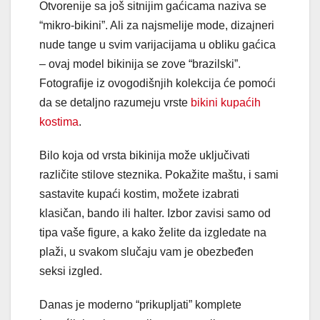
Otvorenije sa još sitnijim gaćicama naziva se
“mikro-bikini”. Ali za najsmelije mode, dizajneri
nude tange u svim varijacijama u obliku gaćica
– ovaj model bikinija se zove “brazilski”.
Fotografije iz ovogodišnjih kolekcija će pomoći
da se detaljno razumeju vrste
bikini kupaćih
kostima
.
Bilo koja od vrsta bikinija može uključivati
različite stilove steznika. Pokažite maštu, i sami
sastavite kupaći kostim, možete izabrati
klasičan, bando ili halter. Izbor zavisi samo od
tipa vaše figure, a kako želite da izgledate na
plaži, u svakom slučaju vam je obezbeđen
seksi izgled.
Danas je moderno “prikupljati” komplete