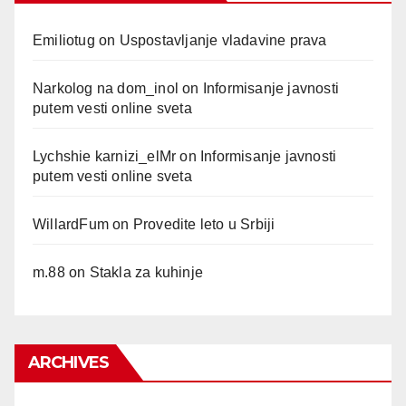
Emiliotug
on
Uspostavljanje vladavine prava
Narkolog na dom_inol
on
Informisanje javnosti
putem vesti online sveta
Lychshie karnizi_elMr
on
Informisanje javnosti
putem vesti online sveta
WillardFum
on
Provedite leto u Srbiji
m.88
on
Stakla za kuhinje
ARCHIVES