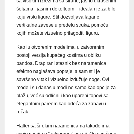
sa visokim izrezima sa strane, jasno ukrašenim
šoljama i jasnim dekolteom – idealan je za bilo
koju vrstu figure. Stil dozvoljava lagane
vertikalne zavese u predelu struka, pomoću
kojih možete vizuelno prilagoditi figuru.
Kao iu otvorenim modelima, u zatvorenim
postoji verzija kupaćeg kostima u obliku
bandoa. Drapirani steznik bez naramenica
efektno naglašava poprsje, a sam stil je
savršeno vitak i vizuelno izdužuje noge. Ovi
modeli su danas u modi ne samo kao opcije za
plažu, već su odlični i kao upareni topovi sa
elegantnim pareom kao odeća za zabavu i
ručak.
Halter sa širokim naramenicama takođe ima
svoju verziju u “zatvorenoj” verziji. On savršeno