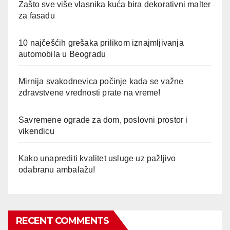
Zašto sve više vlasnika kuća bira dekorativni malter
za fasadu
10 najčešćih grešaka prilikom iznajmljivanja
automobila u Beogradu
Mirnija svakodnevica počinje kada se važne
zdravstvene vrednosti prate na vreme!
Savremene ograde za dom, poslovni prostor i
vikendicu
Kako unaprediti kvalitet usluge uz pažljivo
odabranu ambalažu!
RECENT COMMENTS