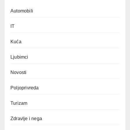
Automobili
IT
Kuća
Ljubimci
Novosti
Poljoprivreda
Turizam
Zdravlje i nega