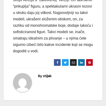
“prikuplja” figuru, a spektakularni ukrasni rezovi
u struku daju joj vitkost. Najpovoljniji su takvi
modeli, ukrašeni složenim otiskom, on, za
razliku od monohromatske boje, dodaje lakoću i
sofisticiranost figuri. Takvi modeli se, inače,
smatraju idealnim za plivanje – u njima ćete
sigurno izbeći bilo kakve incidente koji se mogu
dogoditi u vodi.
By
stijak