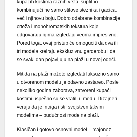
kupaćih kostima raznih vrsta, suptilno
kombinujući ne samo stilove steznika i gaćica,
već i njihovu boju. Dobro odabrane kombinacije
crteža i monohromatskih tekstura koje
odgovaraju njima izgledaju veoma impresivno.
Pored toga, ovaj pristup će omogućiti da dva ili
tri modela kreiraju ekskluzivnu garderobu i da
se svaki dan pojavljuju na plaži u novoj odeći.
Mit da na plaži možete izgledati luksuzno samo
u otvorenom modelu je odavno zastareo. Posle
nekoliko godina zaborava, zatvoreni kupaći
kostimi uspešno su se vratili u modu. Dizajneri
veruju da je intriga i stil svojstven takvim
modelima – budućnost mode na plaži.
Klasičan i gotovo osnovni model – majonez –