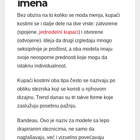
imena
Bez obzira na to koliko se moda menja, kupaći
kostimi se i dalje dele na dve vrste: zatvorene
(spojene,
jednodelni kupaci
) i otvorene
(odvojene). Ideja da drugi izgledaju mnogo
seksipilnije je prošlost, a oba modela imaju
svoje neosporne prednosti koje mogu da
istaknu individualnost.
Kupaći kostimi oba tipa često se nazivaju po
obliku steznika koji se koristi u njihovom
dizajnu. Trend danas su tri takve forme koje
zaslužuju posebnu pažnju.
Bandeau. Ovo je naziv za modele sa lepo
drapiranim steznicima, ne samo da
naglašavaju, već i vizuelno povećavaju