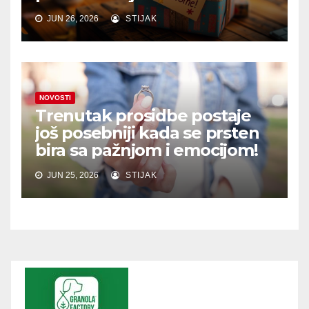
JUN 26, 2026
STIJAK
NOVOSTI
Trenutak prosidbe postaje
još posebniji kada se prsten
bira sa pažnjom i emocijom!
JUN 25, 2026
STIJAK