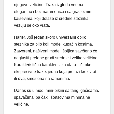
njegovu veličinu. Traka izgleda veoma
elegantno i bez naramenica i sa gracioznim
kaiševima, koji dolaze iz sredine steznika i
vezuju se oko vrata.
Halter. Još jedan skoro univerzalni oblik
steznika za bilo koji model kupaćih kostima.
Zatvoreni, našiveni modeli šoljica savršeno će
naglasiti prelepe grudi srednje i velike veličine.
Karakteristična karakteristika ulara – široke
ekspresivne trake: jedna koja prolazi kroz vrat
ili dva, smeštena na ramenima.
Danas su u modi mini-bikini sa tangi gaćicama,
spavačima, pa čak i šortsovima minimalne
veličine.