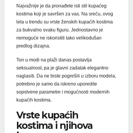
Najvažnije je da pronađete isti stil kupaćeg
kostima koji je savršen za vas. Na sreću, ovog
leta u trendu su vrste ženskih kupaćih kostima
za bukvalno svaku figuru. Jednostavno je
nemoguće ne iskoristiti tako velikodušan
predlog dizajna.
Ton u modi na plaži danas postavlja
seksualnost, pa je glavni zadatak elegantno
naglasiti. Da ne biste pogrešili u izboru modela,
potrebno je samo da iskreno uporedite
sopstvene parametre i mogućnosti modernih
kupaćih kostima.
Vrste kupaćih
kostima i njihova