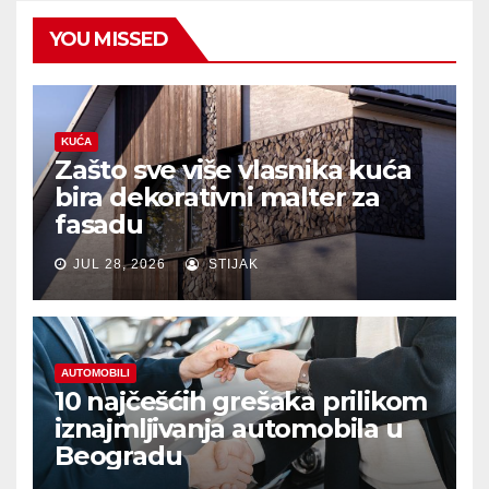
YOU MISSED
KUĆA
Zašto sve više vlasnika kuća
bira dekorativni malter za
fasadu
JUL 28, 2026
STIJAK
AUTOMOBILI
10 najčešćih grešaka prilikom
iznajmljivanja automobila u
Beogradu