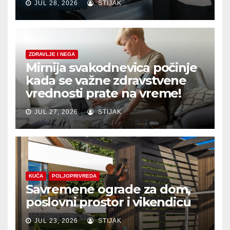
JUL 28, 2026
STIJAK
ZDRAVLJE I NEGA
Mirnija svakodnevica počinje
kada se važne zdravstvene
vrednosti prate na vreme!
JUL 27, 2026
STIJAK
KUĆA
POLJOPRIVREDA
Savremene ograde za dom,
poslovni prostor i vikendicu
JUL 23, 2026
STIJAK