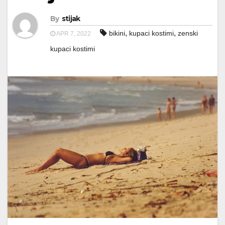
By
stijak
,
,
bikini
kupaci kostimi
zenski
APR 7, 2022
kupaci kostimi