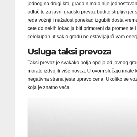
jednog na drugi kraj grada nimalo nije jednostava
odlučite za javni gradski prevoz budite strpljivi je
reda vožnji i nažalost ponekad izgubiti dosta vrem
ćete do nekih lokacija biti primoreni da promenite 
celokupan utisak o gradu ne ostavljajući vam energ
Usluga taksi prevoza
Taksi prevoz je svakako bolja opcija od javnog grad
morate izdvojiti više novca. U ovom slučaju imate 
negativna strana jeste upravo cena. Ukoliko se vozi
koja je znatno veća.