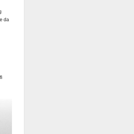
g
me da
fi