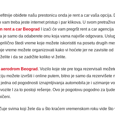
 jefitnije obiđete našu prestonicu onda je rent a car vaša opcija.
vam treba jeste internet pristup i par klikova. U svom pretraživ
tin rent a car Beograd
I izaći će vam pregršt rent a car agencija
a je samo da odaberete onu koja vama najviše odgovara. Uslu
rilično štedi vreme koje možete iskoristiti na posetu drugih me
oje vreme možete organizovati kako vi hoćete jer ne zavisite od
lite i da se zadržite koliko vi želite.
ar aerodrom Beograd
. Vozilo koje ste pre toga rezervisali možet
u možete izvršiti i online putem, bitno je samo da rezervišete 
 jedna od pogodnosti iznajmljivanja automobila je i uzimanje v
 vozite I za to postoji rešenje. Ovo je pogotovu pogodno za ljude
ničeni.
čuje svima koji žele da u što kraćem vremenskom roku vide što v