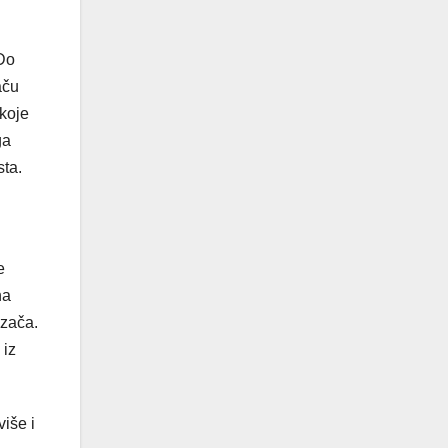
 Do
aču
 koje
ga
sta.
e
na
ozača.
 iz
iše i