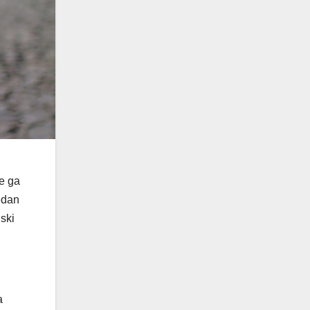
ne ga
edan
ski
a