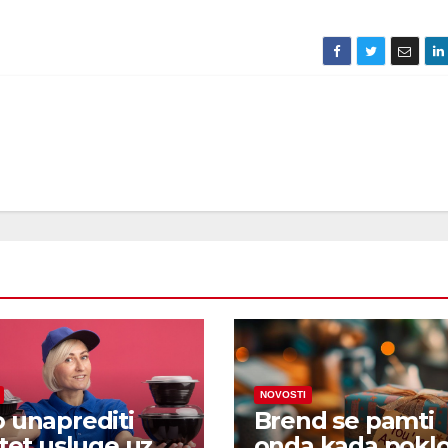
NOVOSTI
 unaprediti
Brend se pamti
itet usluge uz
onda kada pokl