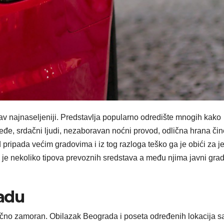
av najnaseljeniji. Predstavlja popularno odredište mnogih kako
leđe, srdačni ljudi, nezaboravan noćni provod, odlična hrana či
pripada većim gradovima i iz tog razloga teško ga je obići za j
e nekoliko tipova prevoznih sredstava a među njima javni grad
adu
čno zamoran. Obilazak Beograda i poseta određenih lokacija s