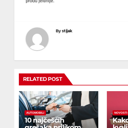
prođu jeftinije.
By
stijak
RELATED POST
AUTOMOBILI
NOVOSTI
10 najčešćih
Kako
grešaka prilikom
kval