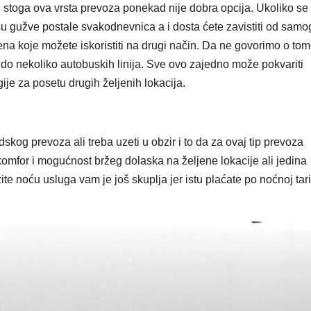
n stoga ova vrsta prevoza ponekad nije dobra opcija. Ukoliko se
r su gužve postale svakodnevnica a i dosta ćete zavistiti od samo
ena koje možete iskoristiti na drugi način. Da ne govorimo o to
i do nekoliko autobuskih linija. Sve ovo zajedno može pokvariti
ije za posetu drugih željenih lokacija.
skog prevoza ali treba uzeti u obzir i to da za ovaj tip prevoza
komfor i mogućnost bržeg dolaska na željene lokacije ali jedina
te noću usluga vam je još skuplja jer istu plaćate po noćnoj tari