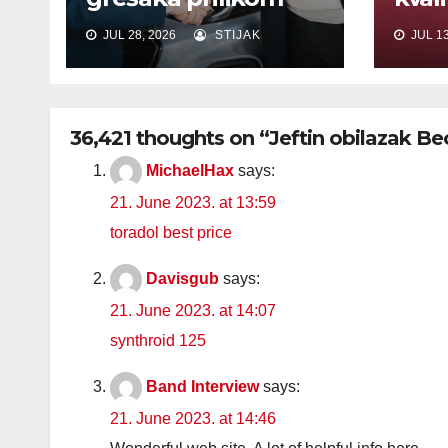
iznajmljivanja
pažl
JUL 28, 2026
STIJAK
JUL 13
automobila u
amba
Beogradu
36,421 thoughts on “Jeftin obilazak B
MichaelHax
says:
21. June 2023. at 13:59
toradol best price
Davisgub
says:
21. June 2023. at 14:07
synthroid 125
Band Interview
says:
21. June 2023. at 14:46