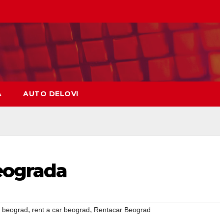
A
AUTO DELOVI
Beograda
,
,
m beograd
rent a car beograd
Rentacar Beograd