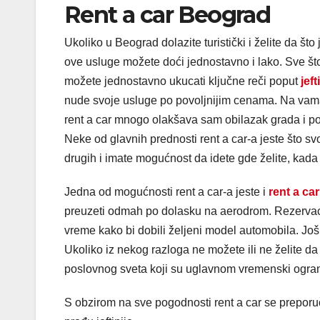
Rent a car Beograd
Ukoliko u Beograd dolazite turistički i želite da što
ove usluge možete doći jednostavno i lako. Sve što 
možete jednostavno ukucati ključne reči poput
jef
nude svoje usluge po povoljnijim cenama. Na vam
rent a car mnogo olakšava sam obilazak grada i pop
Neke od glavnih prednosti rent a car-a jeste što sv
drugih i imate mogućnost da idete gde želite, kada že
Jedna od mogućnosti rent a car-a jeste i
rent a c
preuzeti odmah po dolasku na aerodrom. Rezervacij
vreme kako bi dobili željeni model automobila. Još
Ukoliko iz nekog razloga ne možete ili ne želite da
poslovnog sveta koji su uglavnom vremenski ogra
S obzirom na sve pogodnosti rent a car se preporu