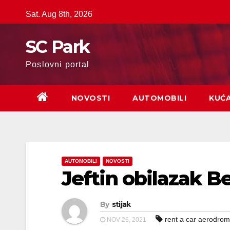
Skip
Sat. Aug 8th, 2026
to
content
SC Park
Poslovni portal
NOVOSTI
AUTOMOBILI
KUĆ
AUTOMOBILI
NOVOSTI
Jeftin obilazak 
By
stijak
rent a car aerodro
NOV 26, 2021