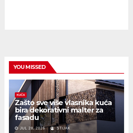
YOU MISSED
KUĆA
Zašto sve više vlasnika kuća
bira dekorativni malter za
fasadu
JUL 28, 2026
STIJAK