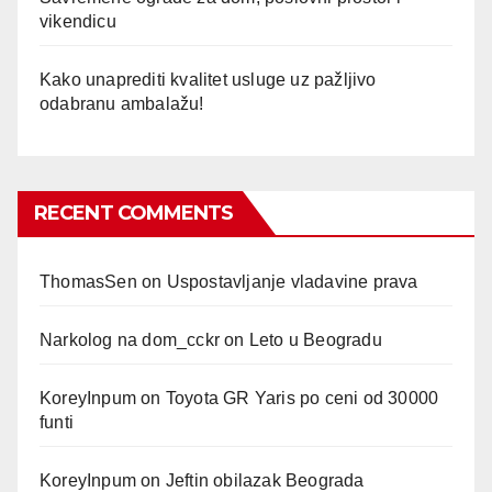
vikendicu
Kako unaprediti kvalitet usluge uz pažljivo
odabranu ambalažu!
RECENT COMMENTS
ThomasSen
on
Uspostavljanje vladavine prava
Narkolog na dom_cckr
on
Leto u Beogradu
KoreyInpum
on
Toyota GR Yaris po ceni od 30000
funti
KoreyInpum
on
Jeftin obilazak Beograda