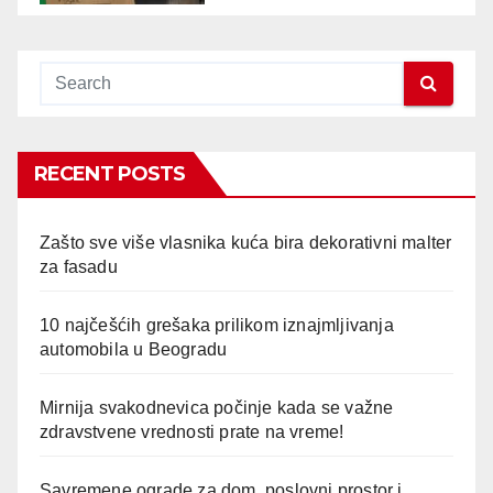
RECENT POSTS
Zašto sve više vlasnika kuća bira dekorativni malter
za fasadu
10 najčešćih grešaka prilikom iznajmljivanja
automobila u Beogradu
Mirnija svakodnevica počinje kada se važne
zdravstvene vrednosti prate na vreme!
Savremene ograde za dom, poslovni prostor i