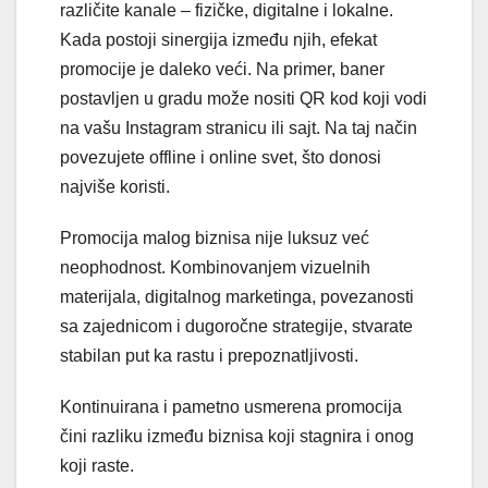
različite kanale – fizičke, digitalne i lokalne.
Kada postoji sinergija između njih, efekat
promocije je daleko veći. Na primer, baner
postavljen u gradu može nositi QR kod koji vodi
na vašu Instagram stranicu ili sajt. Na taj način
povezujete offline i online svet, što donosi
najviše koristi.
Promocija malog biznisa nije luksuz već
neophodnost. Kombinovanjem vizuelnih
materijala, digitalnog marketinga, povezanosti
sa zajednicom i dugoročne strategije, stvarate
stabilan put ka rastu i prepoznatljivosti.
Kontinuirana i pametno usmerena promocija
čini razliku između biznisa koji stagnira i onog
koji raste.