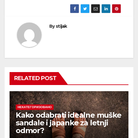
By
stijak
RELATED POST
НЕКАТЕГОРИЗОВАНО
Kako odabrati idealne muške
sandale i japanke za letnji
odmor?