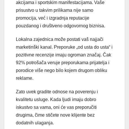
akcijama i sportskim manifestacijama. Vaše
prisustvo u takvim prilikama nije samo
promocija, već i izgradnja reputacije
pouzdanog i društveno odgovornog biznisa.
Lokalna zajednica može postati vaš najjači
marketinški kanal. Preporuke „od usta do usta“ i
pozitivne recenzije imaju ogroman značaj. Čak
92% potrošača veruje preporukama prijatelja i
porodice više nego bilo kojem drugom obliku
reklame.
Zato uvek gradite odnose na poverenju i
kvalitetu usluge. Kada ljudi imaju dobro
iskustvo sa vama, oni će vas preporučiti
drugima, čime stičete nove klijente bez
dodatnih ulaganja.