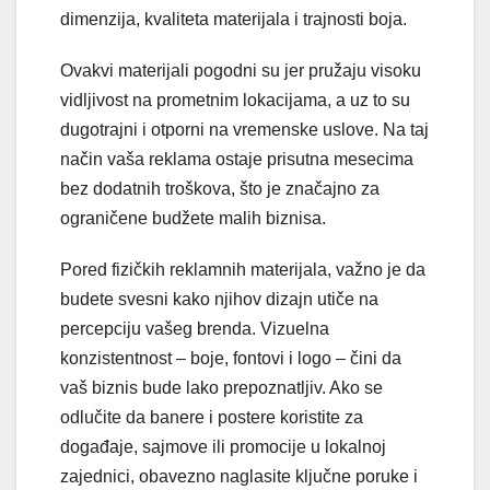
dimenzija, kvaliteta materijala i trajnosti boja.
Ovakvi materijali pogodni su jer pružaju visoku
vidljivost na prometnim lokacijama, a uz to su
dugotrajni i otporni na vremenske uslove. Na taj
način vaša reklama ostaje prisutna mesecima
bez dodatnih troškova, što je značajno za
ograničene budžete malih biznisa.
Pored fizičkih reklamnih materijala, važno je da
budete svesni kako njihov dizajn utiče na
percepciju vašeg brenda. Vizuelna
konzistentnost – boje, fontovi i logo – čini da
vaš biznis bude lako prepoznatljiv. Ako se
odlučite da banere i postere koristite za
događaje, sajmove ili promocije u lokalnoj
zajednici, obavezno naglasite ključne poruke i