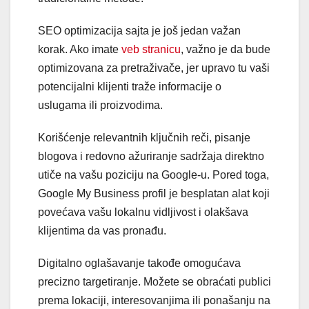
SEO optimizacija sajta je još jedan važan
korak. Ako imate
veb stranicu
, važno je da bude
optimizovana za pretraživače, jer upravo tu vaši
potencijalni klijenti traže informacije o
uslugama ili proizvodima.
Korišćenje relevantnih ključnih reči, pisanje
blogova i redovno ažuriranje sadržaja direktno
utiče na vašu poziciju na Google-u. Pored toga,
Google My Business profil je besplatan alat koji
povećava vašu lokalnu vidljivost i olakšava
klijentima da vas pronađu.
Digitalno oglašavanje takođe omogućava
precizno targetiranje. Možete se obraćati publici
prema lokaciji, interesovanjima ili ponašanju na