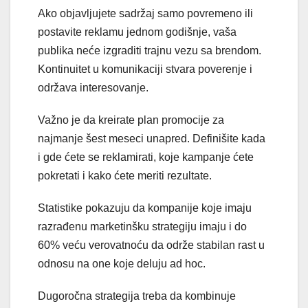
Ako objavljujete sadržaj samo povremeno ili
postavite reklamu jednom godišnje, vaša
publika neće izgraditi trajnu vezu sa brendom.
Kontinuitet u komunikaciji stvara poverenje i
održava interesovanje.
Važno je da kreirate plan promocije za
najmanje šest meseci unapred. Definišite kada
i gde ćete se reklamirati, koje kampanje ćete
pokretati i kako ćete meriti rezultate.
Statistike pokazuju da kompanije koje imaju
razrađenu marketinšku strategiju imaju i do
60% veću verovatnoću da održe stabilan rast u
odnosu na one koje deluju ad hoc.
Dugoročna strategija treba da kombinuje