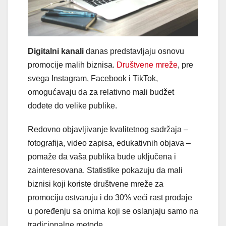
Digitalni kanali
danas predstavljaju osnovu
promocije malih biznisa.
Društvene mreže
, pre
svega Instagram, Facebook i TikTok,
omogućavaju da za relativno mali budžet
dođete do velike publike.
Redovno objavljivanje kvalitetnog sadržaja –
fotografija, video zapisa, edukativnih objava –
pomaže da vaša publika bude uključena i
zainteresovana. Statistike pokazuju da mali
biznisi koji koriste društvene mreže za
promociju ostvaruju i do 30% veći rast prodaje
u poređenju sa onima koji se oslanjaju samo na
tradicionalne metode.