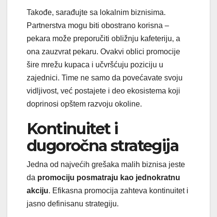
Takođe, sarađujte sa lokalnim biznisima.
Partnerstva mogu biti obostrano korisna –
pekara može preporučiti obližnju kafeteriju, a
ona zauzvrat pekaru. Ovakvi oblici promocije
šire mrežu kupaca i učvršćuju poziciju u
zajednici. Time ne samo da povećavate svoju
vidljivost, već postajete i deo ekosistema koji
doprinosi opštem razvoju okoline.
Kontinuitet i
dugoročna strategija
Jedna od najvećih grešaka malih biznisa jeste
da
promociju posmatraju kao jednokratnu
akciju
. Efikasna promocija zahteva kontinuitet i
jasno definisanu strategiju.