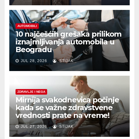
AUTOMOBILI
10 najčešćih grešaka prilikom
iznajmljivanja automobila u
Beogradu
JUL 28, 2026
STIJAK
ZDRAVLJE I NEGA
Mirnija svakodnevica počinje
kada se važne zdravstvene
vrednosti prate na vreme!
JUL 27, 2026
STIJAK