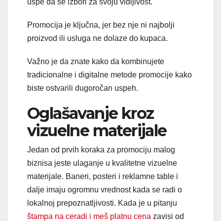
uspe da se izbori za svoju vidljivost.
Promocija je ključna, jer bez nje ni najbolji
proizvod ili usluga ne dolaze do kupaca.
Važno je da znate kako da kombinujete
tradicionalne i digitalne metode promocije kako
biste ostvarili dugoročan uspeh.
Oglašavanje kroz
vizuelne materijale
Jedan od prvih koraka za promociju malog
biznisa jeste ulaganje u kvalitetne vizuelne
materijale. Baneri, posteri i reklamne table i
dalje imaju ogromnu vrednost kada se radi o
lokalnoj prepoznatljivosti. Kada je u pitanju
štampa na ceradi i meš platnu cena
zavisi od