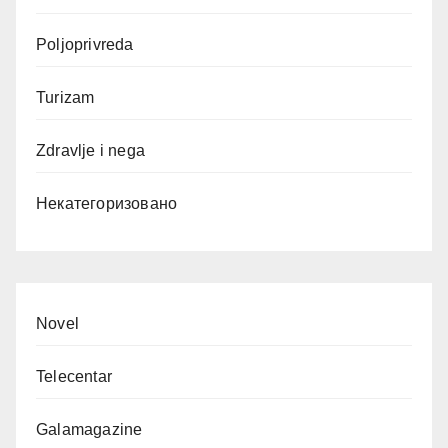
Poljoprivreda
Turizam
Zdravlje i nega
Некатегоризовано
Novel
Telecentar
Galamagazine