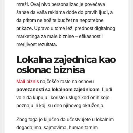
mreži. Ovaj nivo personalizacije povećava
šanse da vaša reklama dođe do pravih ljudi, a
da pritom ne trošite budžet na nepotrebne
prikaze. Upravo u tome leži prednost digitalnog
marketinga za male biznise – efikasnost i
merljivost rezultata.
Lokalna zajednica kao
oslonac biznisa
Mali biznis
najčešće raste na osnovu
povezanosti sa lokalnom zajednicom
. Ljudi
vole da kupuju i koriste usluge kod onih koje
poznaju ili koji su deo njihovog okruženja.
Zbog toga je ključno da učestvujete u lokalnim
događajima, sajmovima, humanitarnim